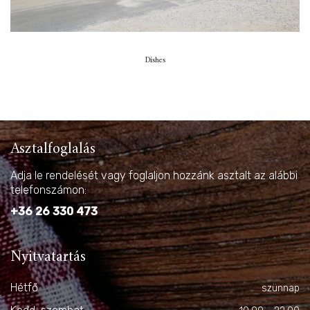
Dishes
Asztalfoglalás
Adja le rendelését vagy foglaljon hozzánk asztalt az alábbi
telefonszámon:
+36 26 330 473
Nyitvatartás
Hétfő
szünnap