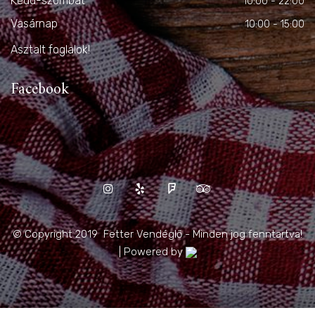
Kedd-szombat
10:00 - 22:00
Vasárnap
10:00 - 15:00
Asztalt foglalok!
Facebook
© Copyright 2019 Fetter Vendéglő - Minden jog fenntartva!
| Powered by