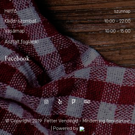
Hétfő
szünnap
Kedd-szombat
10:00 - 22:00
Vasárnap
10:00 - 15:00
Asztalt foglalok!
Facebook
© Copyright 2019 Fetter Vendéglő - Minden jog fenntartva!
| Powered by