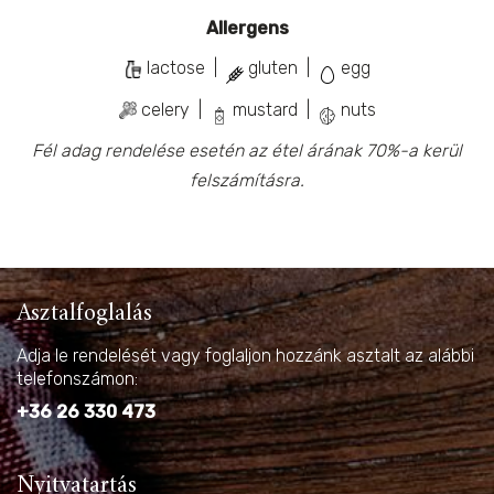
Allergens
lactose |
gluten |
egg
celery |
mustard |
nuts
Fél adag rendelése esetén az étel árának 70%-a kerül
felszámításra.
Asztalfoglalás
Adja le rendelését vagy foglaljon hozzánk asztalt az alábbi
telefonszámon:
+36 26 330 473
Nyitvatartás