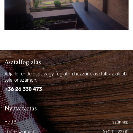
Asztalfoglalás
Adja le rendelését vagy foglaljon hozzánk asztalt az alábbi
telefonszámon:
+36 26 330 473
Nyitvatartás
Hétfő
szünnap
Kedd-szombat
10:00 - 22:00