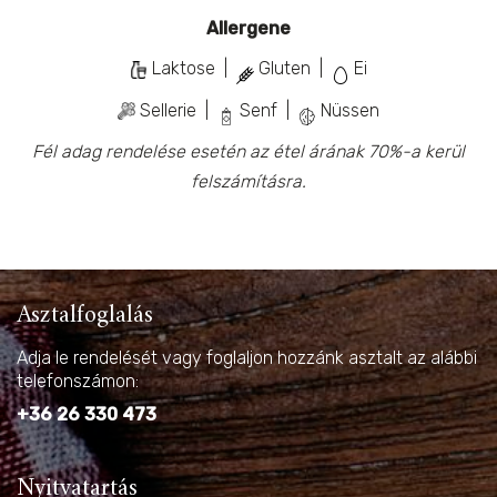
Allergene
Laktose |
Gluten |
Ei
Sellerie |
Senf |
Nüssen
Fél adag rendelése esetén az étel árának 70%-a kerül
felszámításra.
Asztalfoglalás
Adja le rendelését vagy foglaljon hozzánk asztalt az alábbi
telefonszámon:
+36 26 330 473
Nyitvatartás