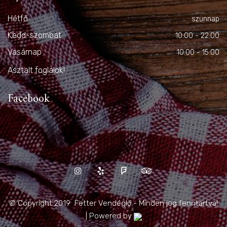
Hétfő
szünnap
Kedd-szombat
10:00 - 22:00
Vasárnap
10:00 - 15:00
Asztalt foglalok!
Facebook
© Copyright 2019 Fetter Vendéglő - Minden jog fenntartva!
| Powered by