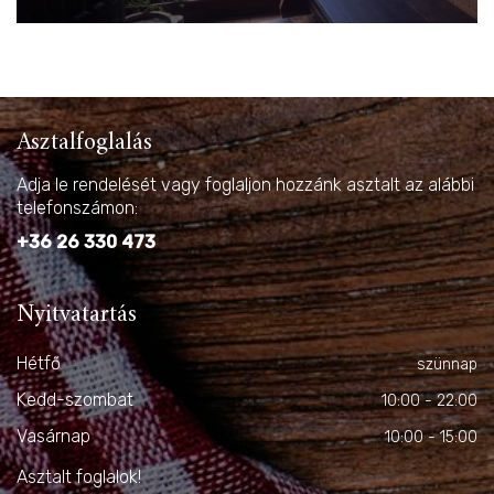
Asztalfoglalás
Adja le rendelését vagy foglaljon hozzánk asztalt az alábbi
telefonszámon:
+36 26 330 473
Nyitvatartás
Hétfő
szünnap
Kedd-szombat
10:00 - 22:00
Vasárnap
10:00 - 15:00
Asztalt foglalok!