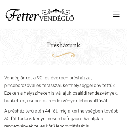
Présházunk
Vendéglőnket a 90-es években présházzal,
pinceborozóval és terasszal, kerthelységgel bővítettük.
Ezeken a helyszíneken is vállaljuk családi rendezvények,
ÁS
bankettek, csoportos rendezvények lebonyolítását.
A présház területén 44 főt, míg a kerthelységben további
30 főt tudunk kényelmesen befogadni. Vállaljuk a
rendezvények teljes körű lebonyolítását is.